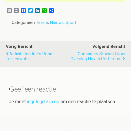
E
P
F
T
L
W
D
m
r
a
w
i
h
e
a
i
c
i
n
a
l
Categorieën:
home
,
Nieuws
,
Sport
i
n
e
t
k
t
e
l
t
b
t
e
s
n
o
e
d
A
o
r
I
p
k
n
p
Vorig Bericht
Volgend Bericht
Activiteiten In En Rond
Containers Stuwen Groei
Tussenwater
Overslag Haven Rotterdam
Geef een reactie
Je moet
ingelogd zijn op
om een reactie te plaatsen.