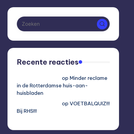
Recente reacties
Hoogvliet Digitaal
op
Minder reclame
in de Rotterdamse huis-aan-
huisbladen
Hoogvliet Digitaal
op
VOETBALQUIZ!!!
Bij RHS!!!