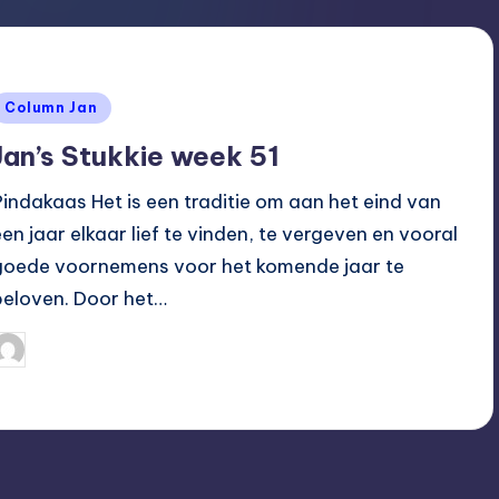
Geplaatst
Column Jan
n
Jan’s Stukkie week 51
Pindakaas Het is een traditie om aan het eind van
een jaar elkaar lief te vinden, te vergeven en vooral
goede voornemens voor het komende jaar te
beloven. Door het…
Hoogvliet Digitaal
15/12/2014
eplaatst
oor