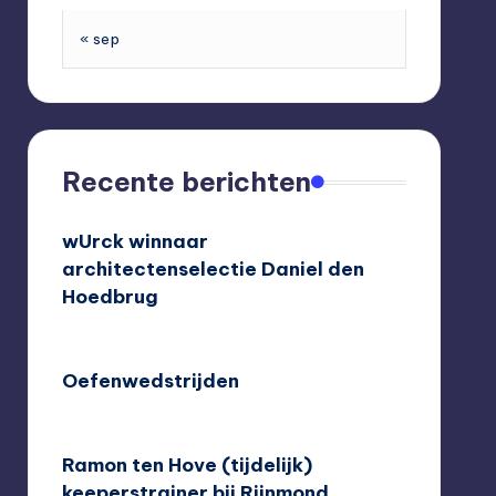
« sep
Recente berichten
wUrck winnaar
architectenselectie Daniel den
Hoedbrug
24/09/2020
Oefenwedstrijden
10/08/2020
Ramon ten Hove (tijdelijk)
keeperstrainer bij Rijnmond