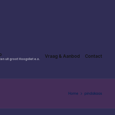
o
Vraag & Aanbod
Contact
en uit groot Hoogvliet e.o.
Home
pindakaas