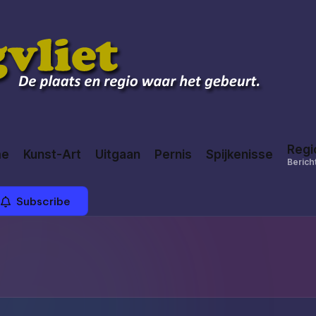
Regi
me
Kunst-Art
Uitgaan
Pernis
Spijkenisse
Bericht
Subscribe