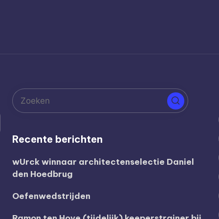
Recente berichten
wUrck winnaar architectenselectie Daniel
den Hoedbrug
Oefenwedstrijden
Ramon ten Hove (tijdelijk) keeperstrainer bij