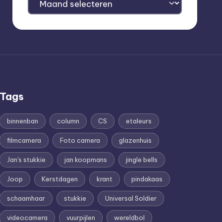
Tags
binnenban
column
CS
etaleurs
filmcamera
Foto camera
glazenhuis
Jan's stukkie
jan koopmans
jingle bells
Joop
Kerstdagen
krant
pindakaas
schaamhaar
stukkie
Universal Soldier
videocamera
vuurpijlen
wereldbol