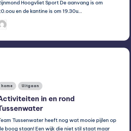
Rijnmond Hoogvliet Sport De aanvang is om
20.oou en de kantine is om 19.30u…
Hoogvliet Digitaal
29/09/2019
eplaatst
oor
Geplaatst
home
Uitgaan
n
Activiteiten in en rond
Tussenwater
Team Tussenwater heeft nog wat mooie pijlen op
de boog staan! Een wijk die niet stil staat maar