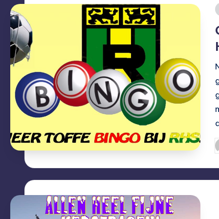
i
G
d