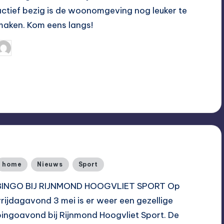
actief bezig is de woonomgeving nog leuker te
maken. Kom eens langs!
Hoogvliet Digitaal
16/07/2019
eplaatst
oor
Geplaatst
home
Nieuws
Sport
n
BINGO BIJ RIJNMOND HOOGVLIET SPORT Op
vrijdagavond 3 mei is er weer een gezellige
bingoavond bij Rijnmond Hoogvliet Sport. De