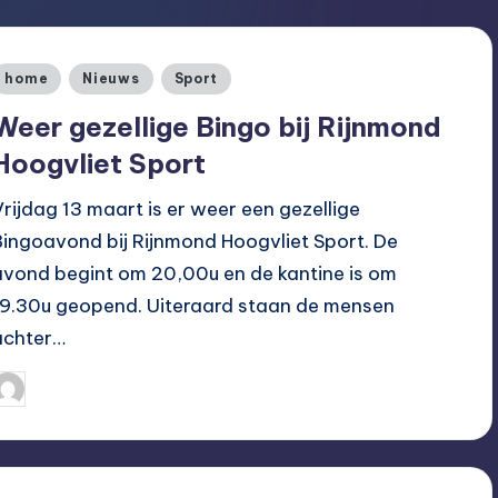
Geplaatst
home
Nieuws
Sport
n
Weer gezellige Bingo bij Rijnmond
Hoogvliet Sport
Vrijdag 13 maart is er weer een gezellige
Bingoavond bij Rijnmond Hoogvliet Sport. De
avond begint om 20,00u en de kantine is om
19.30u geopend. Uiteraard staan de mensen
achter…
Hoogvliet Digitaal
08/03/2020
eplaatst
oor