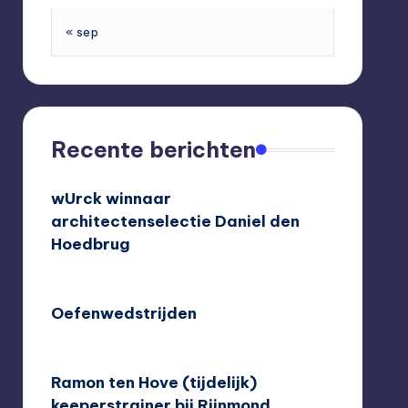
« sep
Recente berichten
wUrck winnaar
architectenselectie Daniel den
Hoedbrug
24/09/2020
Oefenwedstrijden
10/08/2020
Ramon ten Hove (tijdelijk)
keeperstrainer bij Rijnmond