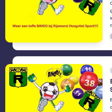
G
d
i