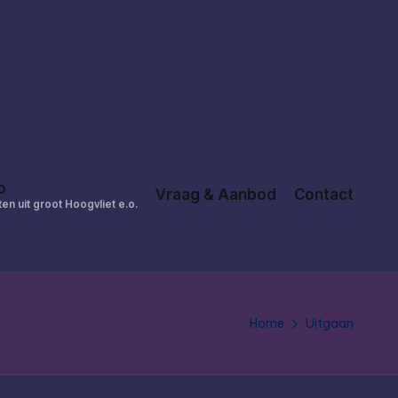
o
Vraag & Aanbod
Contact
en uit groot Hoogvliet e.o.
Home
Uitgaan