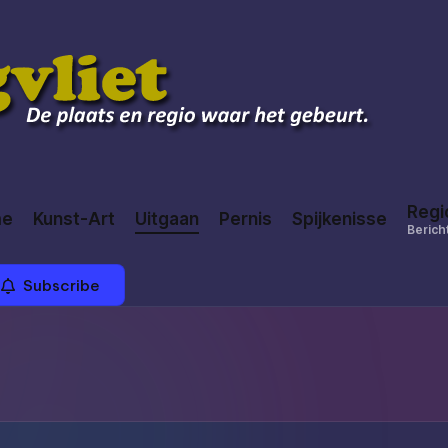
Regi
me
Kunst-Art
Uitgaan
Pernis
Spijkenisse
Bericht
Subscribe