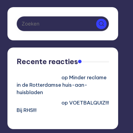
Recente reacties
Hoogvliet Digitaal
op
Minder reclame
in de Rotterdamse huis-aan-
huisbladen
Hoogvliet Digitaal
op
VOETBALQUIZ!!!
Bij RHS!!!