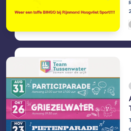
G
d
i