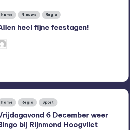
Geplaatst
home
Nieuws
Regio
n
Allen heel fijne feestagen!
Hoogvliet Digitaal
19/12/2019
eplaatst
oor
Geplaatst
home
Regio
Sport
n
Vrijdagavond 6 December weer
Bingo bij Rijnmond Hoogvliet