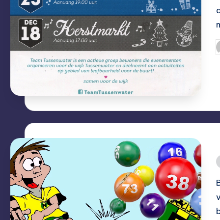
G
d
i