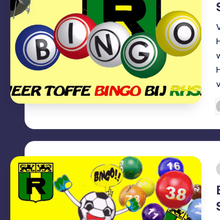
G
d
i