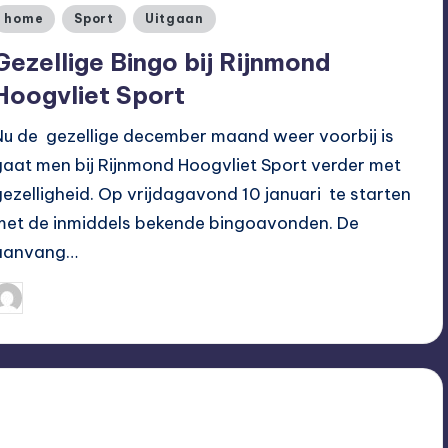
Geplaatst
home
Sport
Uitgaan
n
Gezellige Bingo bij Rijnmond
Hoogvliet Sport
Nu de gezellige december maand weer voorbij is
gaat men bij Rijnmond Hoogvliet Sport verder met
gezelligheid. Op vrijdagavond 10 januari te starten
met de inmiddels bekende bingoavonden. De
aanvang…
Hoogvliet Digitaal
03/01/2020
eplaatst
oor