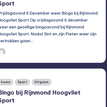
Sport
Vrijdagavond 6 December weer Bingo bij Rijnmond
Hoogvliet Sport Op vrijdagavond 6 december
weer een gezellige bingoavond bij Rijnmond
Hoogvliet Sport. Nadat Sint en zijn Pieten weer zijn
vertrokken gaan…
Hoogvliet Digitaal
24/11/2019
eplaatst
oor
Geplaatst
home
Sport
Uitgaan
n
Bingo bij Rijnmond Hoogvliet
Sport