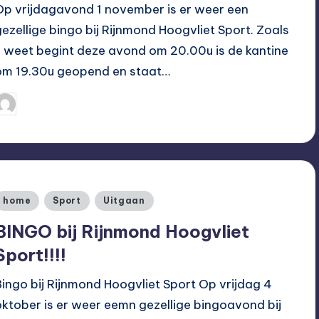
Op vrijdagavond 1 november is er weer een
gezellige bingo bij Rijnmond Hoogvliet Sport. Zoals
u weet begint deze avond om 20.00u is de kantine
om 19.30u geopend en staat…
Hoogvliet Digitaal
27/10/2019
eplaatst
oor
Geplaatst
home
Sport
Uitgaan
n
BINGO bij Rijnmond Hoogvliet
Sport!!!!
Bingo bij Rijnmond Hoogvliet Sport Op vrijdag 4
oktober is er weer eemn gezellige bingoavond bij