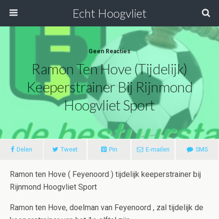
Echt Hoogvliet
Geen Reacties
Ramon Ten Hove (tijdelijk)
Keeperstrainer Bij Rijnmond
Hoogvliet Sport
Delen
Tweet
Pin
E-mailen
SMS
Ramon ten Hove ( Feyenoord ) tijdelijk keeperstrainer bij
Rijnmond Hoogvliet Sport
Ramon ten Hove, doelman van Feyenoord , zal tijdelijk de