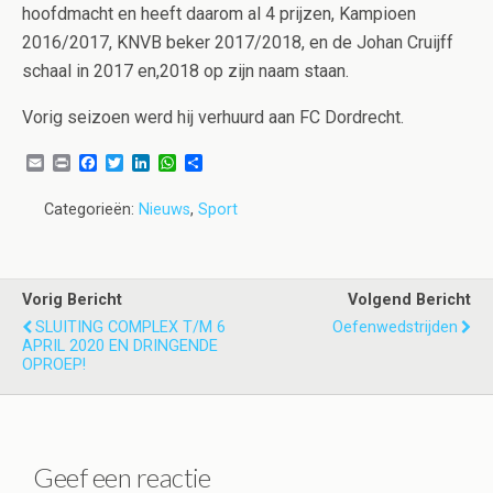
hoofdmacht en heeft daarom al 4 prijzen, Kampioen
2016/2017, KNVB beker 2017/2018, en de Johan Cruijff
schaal in 2017 en,2018 op zijn naam staan.
Vorig seizoen werd hij verhuurd aan FC Dordrecht.
E
P
F
T
L
W
D
m
r
a
w
i
h
e
a
i
c
i
n
a
l
Categorieën:
Nieuws
,
Sport
i
n
e
t
k
t
e
l
t
b
t
e
s
n
o
e
d
A
o
r
I
p
k
n
p
Vorig Bericht
Volgend Bericht
SLUITING COMPLEX T/M 6
Oefenwedstrijden
APRIL 2020 EN DRINGENDE
OPROEP!
Geef een reactie