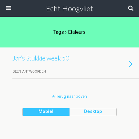
Echt Hoogvliet
Tags › Etaleurs
Jan’s Stukkie week 50
GEEN ANTWOORDEN
Terug naar boven
Mobiel
Desktop