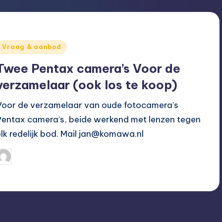
Geplaatst
Vraag & aanbod
n
Twee Pentax camera’s Voor de
verzamelaar (ook los te koop)
Voor de verzamelaar van oude fotocamera's
Pentax camera's, beide werkend met lenzen tegen
elk redelijk bod. Mail jan@komawa.nl
Hoogvliet Digitaal
12/02/2015
eplaatst
oor