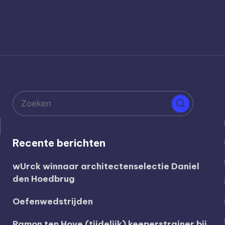
Recente berichten
wUrck winnaar architectenselectie Daniel
den Hoedbrug
Oefenwedstrijden
Ramon ten Hove (tijdelijk) keeperstrainer bij