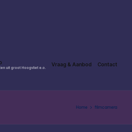
o
Vraag & Aanbod
Contact
en uit groot Hoogvliet e.o.
Home
filmcamera