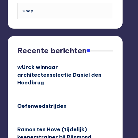
« sep
Recente berichten
wUrck winnaar
architectenselectie Daniel den
Hoedbrug
24/09/2020
Oefenwedstrijden
10/08/2020
Ramon ten Hove (tijdelijk)
keeperstrainer bij Rijnmond