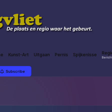
Regi
me
Kunst-Art
Uitgaan
Pernis
Spijkenisse
Bericht
Subscribe