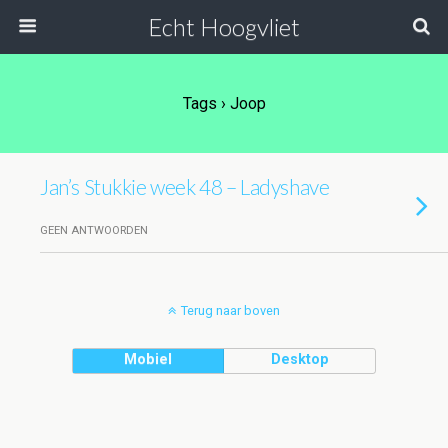
Echt Hoogvliet
Tags › Joop
Jan’s Stukkie week 48 – Ladyshave
GEEN ANTWOORDEN
Terug naar boven
Mobiel
Desktop