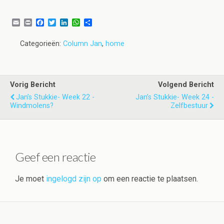
E
P
F
T
L
W
D
m
r
a
w
i
h
e
a
i
c
i
n
a
l
Categorieën:
Column Jan
,
home
i
n
e
t
k
t
e
l
t
b
t
e
s
n
o
e
d
A
o
r
I
p
k
n
p
Vorig Bericht
Volgend Bericht
Jan’s Stukkie- Week 22 -
Jan’s Stukkie- Week 24 -
Windmolens?
Zelfbestuur
Geef een reactie
Je moet
ingelogd zijn op
om een reactie te plaatsen.