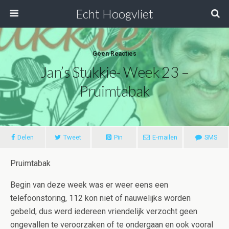
Echt Hoogvliet
Geen Reacties
Jan’s Stukkie- Week 23 –
Pruimtabak
Delen
Tweet
Pin
E-mailen
SMS
Pruimtabak
Begin van deze week was er weer eens een
telefoonstoring, 112 kon niet of nauwelijks worden
gebeld, dus werd iedereen vriendelijk verzocht geen
ongevallen te veroorzaken of te ondergaan en ook vooral