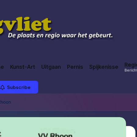
Regi
me
Kunst-Art
Uitgaan
Pernis
Spijkenisse
Bericht
Subscribe
Rhoon