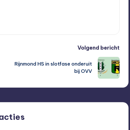
Volgend bericht
Rijnmond HS in slotfase onderuit
bij OVV
acties
om begin je de discussie niet?