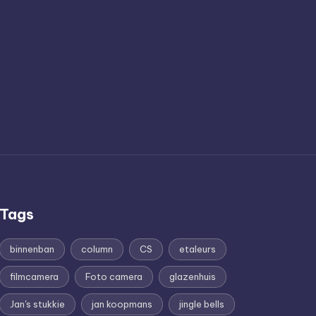
Tags
binnenban
column
CS
etaleurs
filmcamera
Foto camera
glazenhuis
Jan's stukkie
jan koopmans
jingle bells