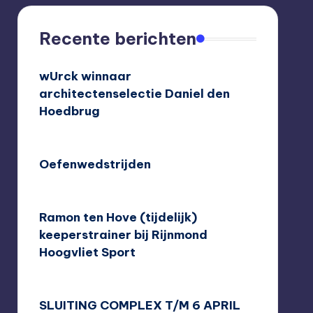
Recente berichten
wUrck winnaar
architectenselectie Daniel den
Hoedbrug
24/09/2020
Oefenwedstrijden
10/08/2020
Ramon ten Hove (tijdelijk)
keeperstrainer bij Rijnmond
Hoogvliet Sport
10/08/2020
SLUITING COMPLEX T/M 6 APRIL