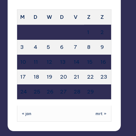
FEBRUARI 2020
M
D
W
D
V
Z
Z
1
2
3
4
5
6
7
8
9
10
11
12
13
14
15
16
17
18
19
20
21
22
23
24
25
26
27
28
29
« jan
mrt »