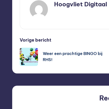
Hoogvliet Digitaal
Bekijk alle berichten
Bericht
Vorige bericht
navigatie
Weer een prachtige BINGO bij
RHS!
Re
Nog geen reacties. Waar