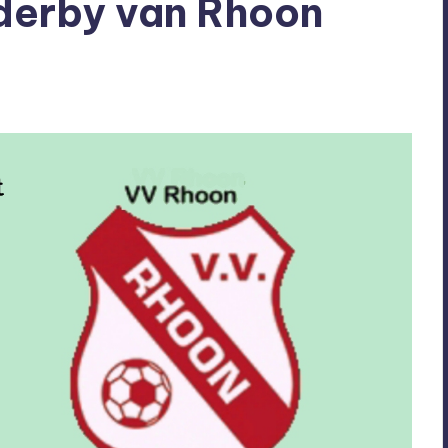
derby van Rhoon
een reacties