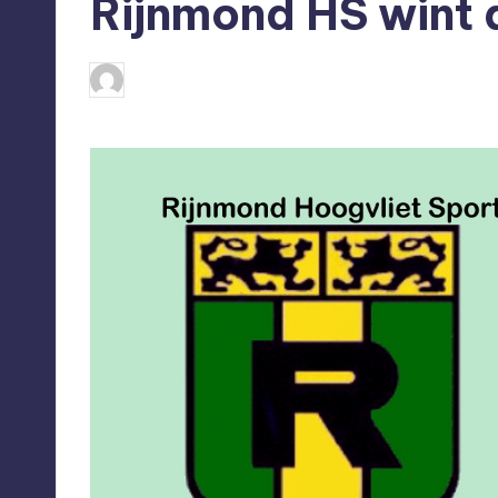
Rijnmond HS wint 
Hoogvliet Digitaal
02/02/2020
G
Geplaatst
door