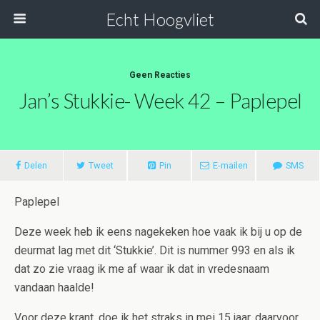
Echt Hoogvliet
Geen Reacties
Jan’s Stukkie- Week 42 – Paplepel
Delen
Tweet
Pin
E-mailen
SMS
Paplepel
Deze week heb ik eens nagekeken hoe vaak ik bij u op de
deurmat lag met dit ‘Stukkie’. Dit is nummer 993 en als ik
dat zo zie vraag ik me af waar ik dat in vredesnaam
vandaan haalde!
Voor deze krant, doe ik het straks in mei 15 jaar, daarvoor