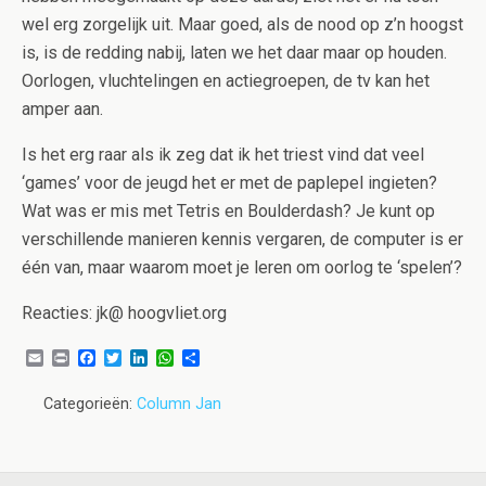
wel erg zorgelijk uit. Maar goed, als de nood op z’n hoogst
is, is de redding nabij, laten we het daar maar op houden.
Oorlogen, vluchtelingen en actiegroepen, de tv kan het
amper aan.
Is het erg raar als ik zeg dat ik het triest vind dat veel
‘games’ voor de jeugd het er met de paplepel ingieten?
Wat was er mis met Tetris en Boulderdash? Je kunt op
verschillende manieren kennis vergaren, de computer is er
één van, maar waarom moet je leren om oorlog te ‘spelen’?
Reacties: jk@ hoogvliet.org
E
P
F
T
L
W
D
m
r
a
w
i
h
e
a
i
c
i
n
a
l
Categorieën:
Column Jan
i
n
e
t
k
t
e
l
t
b
t
e
s
n
o
e
d
A
o
r
I
p
k
n
p