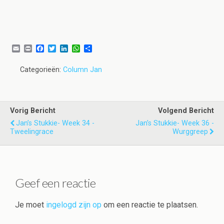
E
P
F
T
L
W
D
m
r
a
w
i
h
e
a
i
c
i
n
a
l
Categorieën:
Column Jan
i
n
e
t
k
t
e
l
t
b
t
e
s
n
o
e
d
A
o
r
I
p
k
n
p
Vorig Bericht
Volgend Bericht
Jan’s Stukkie- Week 34 -
Jan’s Stukkie- Week 36 -
Tweelingrace
Wurggreep
Geef een reactie
Je moet
ingelogd zijn op
om een reactie te plaatsen.