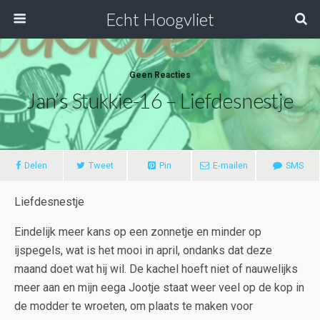
Echt Hoogvliet
Geen Reacties
Jan’s Stukkie-16 – Liefdesnestje
Delen
Tweet
Pin
E-mailen
SMS
Liefdesnestje
Eindelijk meer kans op een zonnetje en minder op
ijspegels, wat is het mooi in april, ondanks dat deze
maand doet wat hij wil. De kachel hoeft niet of nauwelijks
meer aan en mijn eega Jootje staat weer veel op de kop in
de modder te wroeten, om plaats te maken voor