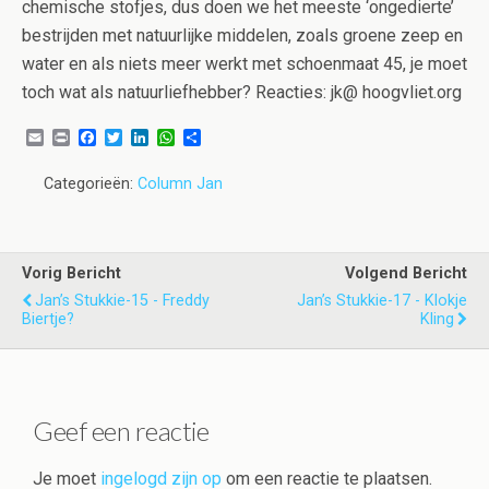
chemische stofjes, dus doen we het meeste ‘ongedierte’
bestrijden met natuurlijke middelen, zoals groene zeep en
water en als niets meer werkt met schoenmaat 45, je moet
toch wat als natuurliefhebber? Reacties: jk@ hoogvliet.org
E
P
F
T
L
W
D
m
r
a
w
i
h
e
a
i
c
i
n
a
l
Categorieën:
Column Jan
i
n
e
t
k
t
e
l
t
b
t
e
s
n
o
e
d
A
o
r
I
p
k
n
p
Vorig Bericht
Volgend Bericht
Jan’s Stukkie-15 - Freddy
Jan’s Stukkie-17 - Klokje
Biertje?
Kling
Geef een reactie
Je moet
ingelogd zijn op
om een reactie te plaatsen.