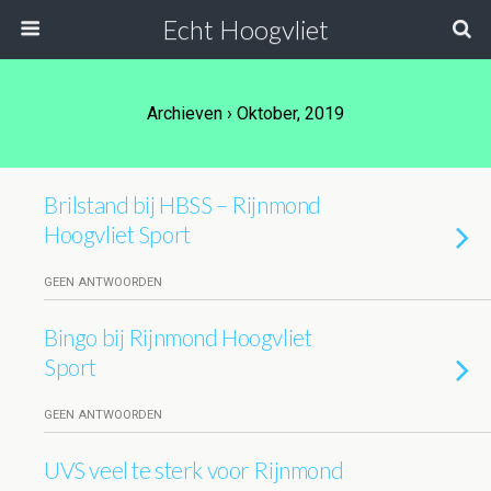
Echt Hoogvliet
Archieven › Oktober, 2019
Brilstand bij HBSS – Rijnmond
Hoogvliet Sport
GEEN ANTWOORDEN
Bingo bij Rijnmond Hoogvliet
Sport
GEEN ANTWOORDEN
UVS veel te sterk voor Rijnmond